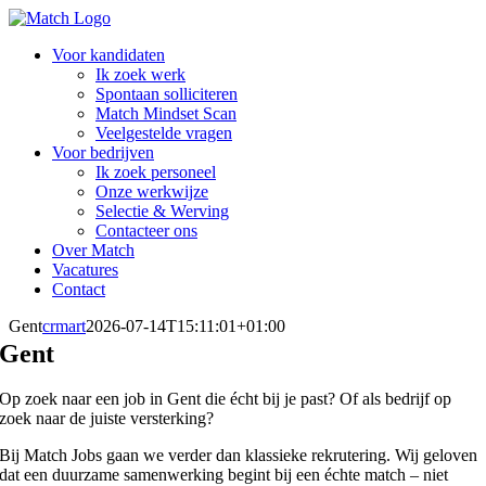
Ga
naar
Voor kandidaten
inhoud
Ik zoek werk
Spontaan solliciteren
Match Mindset Scan
Veelgestelde vragen
Voor bedrijven
Ik zoek personeel
Onze werkwijze
Selectie & Werving
Contacteer ons
Over Match
Vacatures
Contact
Gent
crmart
2026-07-14T15:11:01+01:00
Gent
Op zoek naar een job in Gent die écht bij je past? Of als bedrijf op
zoek naar de juiste versterking?
Bij Match Jobs gaan we verder dan klassieke rekrutering. Wij geloven
dat een duurzame samenwerking begint bij een échte match – niet