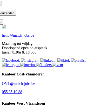
Verzenden
×
hello@match-jobs.be
Maandag tot vrijdag:
Doorlopend open op afspraak
tussen 8.30u & 18.00u
Kantoor Oost-Vlaanderen
OVL@match-jobs.be
055 35 19 88
Kantoor West-Vlaanderen