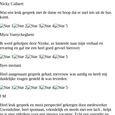
Nicky Callaert
Was een leuk gesprek met de dame en hoop dat er snel iets uit de bus
komt.
Myra Vanryckeghem
Ik werd geholpen door Nynke, ze luisterde naar mijn verhaal en
ervaring en gaf me een heel goed gevoel hierover.
Ilyes meziani
Heel aangenaam gesprek gehad, mevrouw was aardig en heeft mij
duidelijke vragen gesteld ik was tevreden.
J M
Heel leuk gesprek en mooi perspectief gekregen door medewerker
Gwendoline, heel spontaan, vriendelijk en steeds met een lach , helpt
ze je mee uitkijken voor een nieuwe vacature. Echt een aanrader en